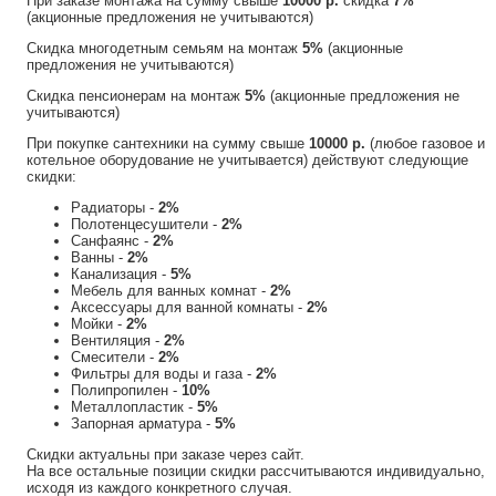
При заказе монтажа на сумму свыше
10000 р.
скидка
7%
(акционные предложения не учитываются)
Скидка многодетным семьям на монтаж
5%
(акционные
предложения не учитываются)
Скидка пенсионерам на монтаж
5%
(акционные предложения не
учитываются)
При покупке сантехники на сумму свыше
10000 р.
(любое газовое и
котельное оборудование не учитывается) действуют следующие
скидки:
Радиаторы -
2%
Полотенцесушители -
2%
Санфаянс -
2%
Ванны -
2%
Канализация -
5%
Мебель для ванных комнат -
2%
Аксессуары для ванной комнаты -
2%
Мойки -
2%
Вентиляция -
2%
Смесители -
2%
Фильтры для воды и газа -
2%
Полипропилен -
10%
Металлопластик -
5%
Запорная арматура -
5%
Скидки актуальны при заказе через сайт.
На все остальные позиции скидки рассчитываются индивидуально,
исходя из каждого конкретного случая.